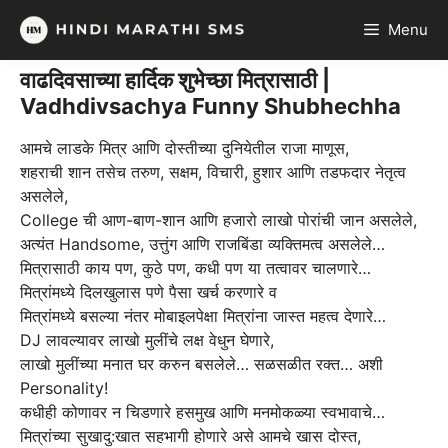
Skip
Menu
to
content
वाढदिवसाच्या हार्दिक शुभेच्छा मित्रासाठी |
Vadhdivsachya Funny Shubhechha
आमचे लाडके मित्र आणि दोस्तीच्या दुनियेतील राजा माणूस,
शहराची शान तसेच तरुण, सक्षम, विचारी, हुशार आणि तडफदार नेतृत्व
असलेले,
College ची आण-बाण-शान आणि हजारो लाखो पोरांची जान असलेले,
अत्यंत Handsome, उत्तुंग आणि राजबिंडा व्यक्तिमत्व असलेले…
मित्रासाठी काय पण, कुठे पण, कधी पण या तत्वावर चालणारे…
मित्रांमध्ये दिलखुलास पणे पैसा खर्च करणारे व
मित्रांमध्ये बसल्या नंतर मोबाइलपेक्षा मित्रांना जास्त महत्व देणारे…
DJ लावल्यावर लाखो मुलींचे लक्ष वेधुन घेणारे,
लाखो मुलींच्या मनात घर करुन बसलेले… सळसळीत रक्त… अशी
Personality!
कधीही कोणावर न चिडणारे हसमुख आणि मनमोकळ्या स्वभावाचे…
मित्रांच्या सुखादु:खात सहभागी होणारे असे आमचे खास दोस्त,