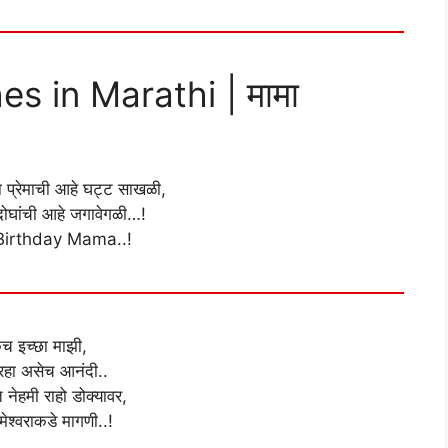
 in Marathi | मामा
ा प्रेमाची आहे घट्ट साखळी,
 दोघांची आहे जगावेगळी…!
irthday Mama..!
च इच्छा माझी,
 रहा असेच आनंदी..
 नेहमी राहो डोक्यावर,
ेश्वराकडे मागणी..!