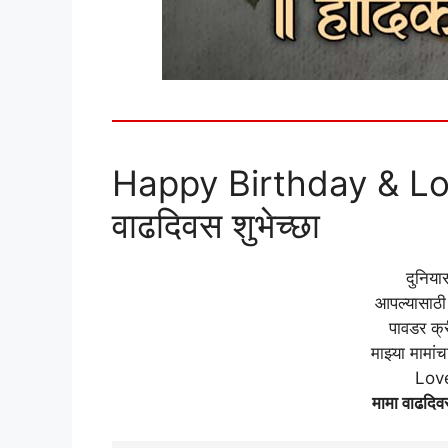
Happy Birthday & Lo
वाढदिवस शुभेच्छा
दुनिय
आपल्यासाठी
पावडर क्
माझ्या मामां
Lov
मामा वाढदिवस