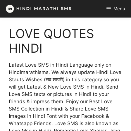
Skip
Menu
to
content
LOVE QUOTES
HINDI
Latest Love SMS in Hindi Language only on
Hindimarathisms. We always update Hindi Love
Stauts Wishes (लव शायरी) in this category so you
will get Latest & New Love SMS in Hindi. Send
Love SMS texts or pictures in Hindi to your
friends & impress them. Enjoy our Best Love
SMS Collection in Hindi & Share Love SMS
Images in Hindi Font with your Facebook &
Whatsapp Friends. Love SMS is also known as
Love Msg in Hindi, Romantic Love Shayari, Ishq