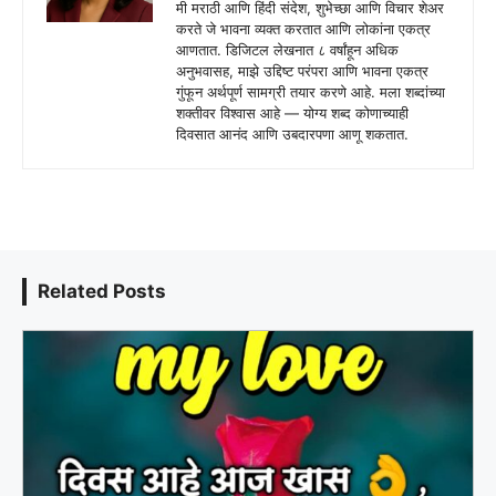
मी मराठी आणि हिंदी संदेश, शुभेच्छा आणि विचार शेअर
करते जे भावना व्यक्त करतात आणि लोकांना एकत्र
आणतात. डिजिटल लेखनात ८ वर्षांहून अधिक
अनुभवासह, माझे उद्दिष्ट परंपरा आणि भावना एकत्र
गुंफून अर्थपूर्ण सामग्री तयार करणे आहे. मला शब्दांच्या
शक्तीवर विश्वास आहे — योग्य शब्द कोणाच्याही
दिवसात आनंद आणि उबदारपणा आणू शकतात.
Related Posts