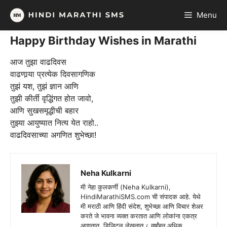
Skip
Menu
to
content
Happy Birthday Wishes in Marathi
आज तुझा वाढदिवस
वाढणार्‍या प्रत्येक दिवसागणिक
तुझं यश, तुझं ज्ञान आणि
तुझी कीर्ती वृद्धिंगत होत जावो,
आणि सुखसमृद्धीची बहार
तुझ्या आयुष्यात नित्य येत राहो..
वाढदिवसाच्या अगणित शुभेच्छा!
Neha Kulkarni
मी नेहा कुलकर्णी (Neha Kulkarni),
HindiMarathiSMS.com ची संपादक आहे. येथे
मी मराठी आणि हिंदी संदेश, शुभेच्छा आणि विचार शेअर
करते जे भावना व्यक्त करतात आणि लोकांना एकत्र
आणतात. डिजिटल लेखनात ८ वर्षांहून अधिक