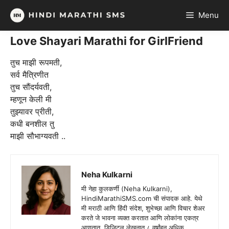
Skip
Menu
to
content
Love Shayari Marathi for GirlFriend
तुच माझी रूपमती,
सर्व मैत्रिणीत
तुच सौंदर्यवती,
म्हणून केली मी
तुझ्यावर प्रीती,
कधी बनशील तु
माझी सौभाग्यवती ..
Neha Kulkarni
मी नेहा कुलकर्णी (Neha Kulkarni),
HindiMarathiSMS.com ची संपादक आहे. येथे
मी मराठी आणि हिंदी संदेश, शुभेच्छा आणि विचार शेअर
करते जे भावना व्यक्त करतात आणि लोकांना एकत्र
आणतात. डिजिटल लेखनात ८ वर्षांहून अधिक