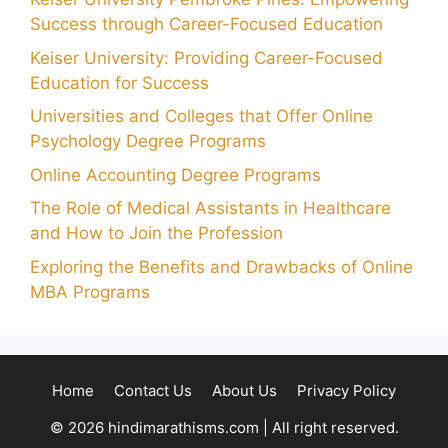
Success through Career-Focused Education
Keiser University: Providing Career-Focused
Education for Success
Universities and Colleges that Offer Online
Psychology Degree Programs
Online Accounting Degree Programs
The Role of Medical Assistants in Healthcare
and How to Join the Profession
Exploring the Benefits and Drawbacks of Online
MBA Programs
Home
Contact Us
About Us
Privacy Policy
© 2026 hindimarathisms.com | All right reserved.