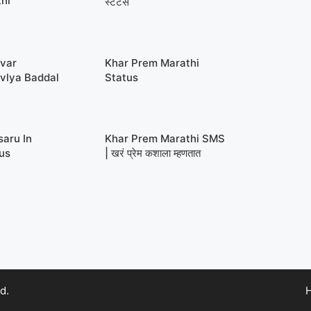
hi
स्टेटस
avar
Khar Prem Marathi
vlya Baddal
Status
saru In
Khar Prem Marathi SMS
us
| खरं प्रेम कशाला म्हणतात
d.