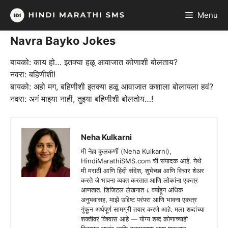
Skip
Menu
to
content
Navra Bayko Jokes
बायको: काय हो… इतक्या हळू आवाजात कोणाशी बोलताय?
नवरा: बहिणीशी!
बायको: अहो मग, बहिणीशी इतक्या हळू आवाजात कशाला बोलायला हवं?
नवरा: अगं माझ्या नाही, तुझ्या बहिणीशी बोलतोय…!
Neha Kulkarni
मी नेहा कुलकर्णी (Neha Kulkarni),
HindiMarathiSMS.com ची संपादक आहे. येथे
मी मराठी आणि हिंदी संदेश, शुभेच्छा आणि विचार शेअर
करते जे भावना व्यक्त करतात आणि लोकांना एकत्र
आणतात. डिजिटल लेखनात ८ वर्षांहून अधिक
अनुभवासह, माझे उद्दिष्ट परंपरा आणि भावना एकत्र
गुंफून अर्थपूर्ण सामग्री तयार करणे आहे. मला शब्दांच्या
शक्तीवर विश्वास आहे — योग्य शब्द कोणाच्याही