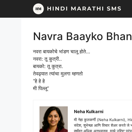
Skip
to
content
Navra Baayko Bha
नवरा बायकोचे भांडण चालू होते…
नवरा: तू कुत्री..
बायको: तू कुत्रा.
तेवढ्यात त्यांचा मुलगा म्हणतो
“हे हे हे
मी पिल्लू”
Neha Kulkarni
मी नेहा कुलकर्णी (Neha Kulkarni), H
संदेश, शुभेच्छा आणि विचार शेअर करते ज
वर्षांहून अधिक अनुभवासह, माझे उद्दिष्ट पर