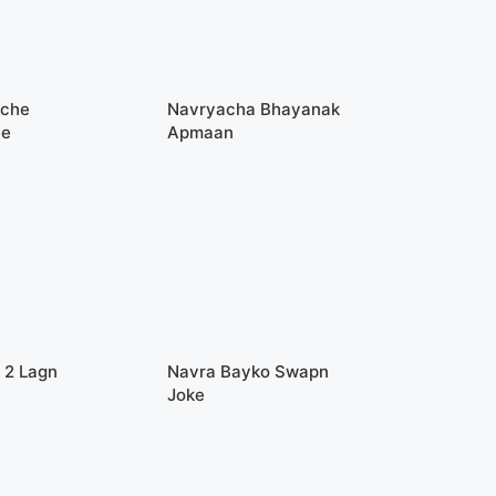
oche
Navryacha Bhayanak
te
Apmaan
 2 Lagn
Navra Bayko Swapn
Joke