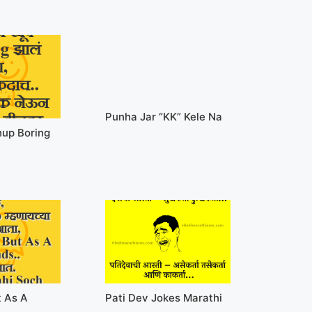
Punha Jar “KK” Kele Na
up Boring
t As A
Pati Dev Jokes Marathi