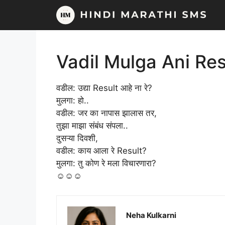
Skip
to
content
Vadil Mulga Ani Res
वडील: उद्या Result आहे ना रे?
मुलगा: हो..
वडील: जर का नापास झालास तर,
तुझा माझा संबंध संपला..
दुसऱ्या दिवशी,
वडील: काय आला रे Result?
मुलगा: तु कोण रे मला विचारणारा?
☺☺☺
Neha Kulkarni