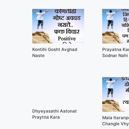
Kontihi Gosht Avghad
Prayatna Ka
Naste
Sodnar Nahi
Dhyeyasathi Aatonat
Praytna Kara
Mala Itaran
Changle Vh