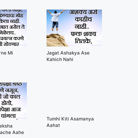
rne Mi
Jagat Ashakya Ase
Kahich Nahi
Tumhi Kiti Asamanya
Aahat
peksha
yache Aahe