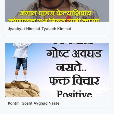
Jyachyat Himmat Tyalach Kimmat
Kontihi Gosht Avghad Naste