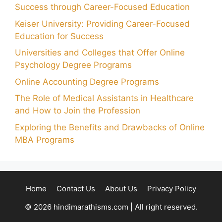
Success through Career-Focused Education
Keiser University: Providing Career-Focused
Education for Success
Universities and Colleges that Offer Online
Psychology Degree Programs
Online Accounting Degree Programs
The Role of Medical Assistants in Healthcare
and How to Join the Profession
Exploring the Benefits and Drawbacks of Online
MBA Programs
Home
Contact Us
About Us
Privacy Policy
© 2026 hindimarathisms.com | All right reserved.