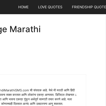
HOME
LOVE QUOTES
FRIENDSHIP QUOT
ge Marathi
indiMarathiSMS.com ची संपादक आहे. येथे मी मराठी आणि हिंदी
े भावना व्यक्त करतात आणि लोकांना एकत्र आणतात. डिजिटल लेखनात ८
ंपरा आणि भावना एकत्र गुंफून अर्थपूर्ण सामग्री तयार करणे आहे. मला
 शब्द कोणाच्याही दिवसात आनंद आणि उबदारपणा आणू शकतात.