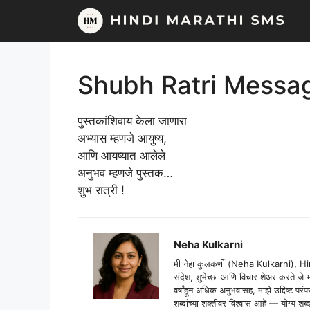
Skip
to
content
Shubh Ratri Messa
पुस्तकांशिवाय केला जाणारा
अभ्यास म्हणजे आयुष्य,
आणि आयष्यात आलेले
अनुभव म्हणजे पुस्तक…
शुभ रात्री !
Neha Kulkarni
मी नेहा कुलकर्णी (Neha Kulkarni), H
संदेश, शुभेच्छा आणि विचार शेअर करते ज
वर्षांहून अधिक अनुभवासह, माझे उद्दिष्ट पर
शब्दांच्या शक्तीवर विश्वास आहे — योग्य