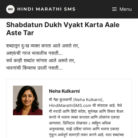
Skip
Menu
to
content
Shabdatun Dukh Vyakt Karta Aale
Aste Tar
शब्दातून दुःख व्यक्त करता आले असते तर,
अश्रूंची गरज भासलीच नसती…
सर्व काही शब्दांत सांगता आले असते तर,
भावनांची किंमतच उरली नसती…
Neha Kulkarni
मी नेहा कुलकर्णी (Neha Kulkarni),
HindiMarathiSMS.com ची संपादक आहे. येथे
मी मराठी आणि हिंदी संदेश, शुभेच्छा आणि विचार शेअर
करते जे भावना व्यक्त करतात आणि लोकांना एकत्र
आणतात. डिजिटल लेखनात ८ वर्षांहून अधिक
अनुभवासह, माझे उद्दिष्ट परंपरा आणि भावना एकत्र
गुंफून अर्थपूर्ण सामग्री तयार करणे आहे. मला शब्दांच्या