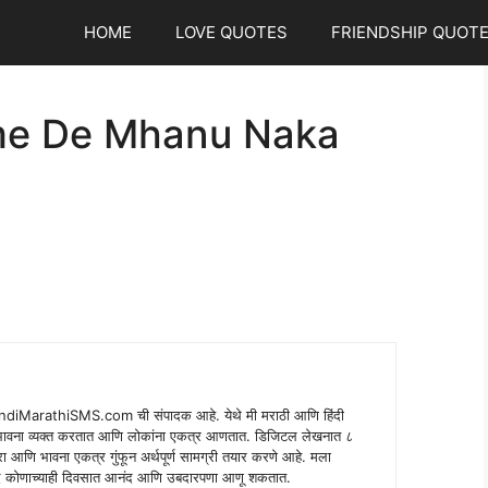
HOME
LOVE QUOTES
FRIENDSHIP QUOT
me De Mhanu Naka
indiMarathiSMS.com ची संपादक आहे. येथे मी मराठी आणि हिंदी
े भावना व्यक्त करतात आणि लोकांना एकत्र आणतात. डिजिटल लेखनात ८
ंपरा आणि भावना एकत्र गुंफून अर्थपूर्ण सामग्री तयार करणे आहे. मला
 शब्द कोणाच्याही दिवसात आनंद आणि उबदारपणा आणू शकतात.