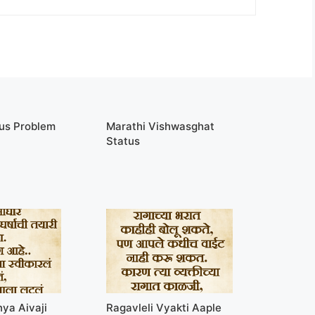
tus Problem
Marathi Vishwasghat
Status
ya Aivaji
Ragavleli Vyakti Aaple