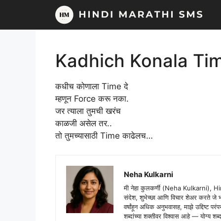
Skip
to
content
Kadhich Konala Ti
कधीच कोणाला Time दे
म्हणून Force करू नका.
जर त्याला तुमची खरंच
काळजी असेल तर..
तो तुमच्यासाठी Time काढेलच…
Neha Kulkarni
मी नेहा कुलकर्णी (Neha Kulkarni), H
संदेश, शुभेच्छा आणि विचार शेअर करते ज
वर्षांहून अधिक अनुभवासह, माझे उद्दिष्ट पर
शब्दांच्या शक्तीवर विश्वास आहे — योग्य