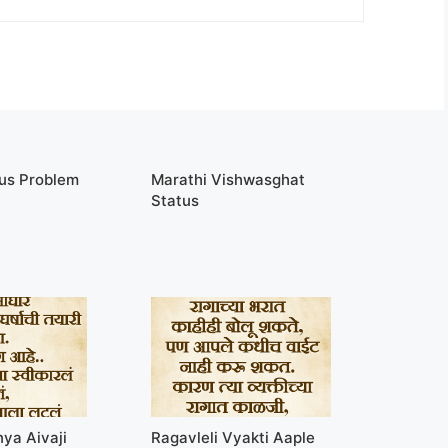
tus Problem
Marathi Vishwasghat
Status
ya Aivaji
Ragavleli Vyakti Aaple