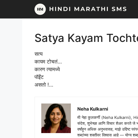
Skip
to
content
Satya Kayam Tocht
सत्य
कायम टोचतं…
कारण त्यामध्ये
पॉईंट
असतो !…
Neha Kulkarni
मी नेहा कुलकर्णी (Neha Kulkarni), H
संदेश, शुभेच्छा आणि विचार शेअर करते ज
वर्षांहून अधिक अनुभवासह, माझे उद्दिष्ट पर
शब्दांच्या शक्तीवर विश्वास आहे — योग्य