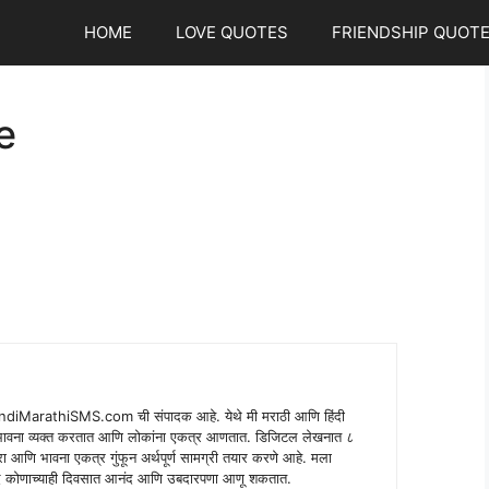
HOME
LOVE QUOTES
FRIENDSHIP QUOT
e
indiMarathiSMS.com ची संपादक आहे. येथे मी मराठी आणि हिंदी
े भावना व्यक्त करतात आणि लोकांना एकत्र आणतात. डिजिटल लेखनात ८
ंपरा आणि भावना एकत्र गुंफून अर्थपूर्ण सामग्री तयार करणे आहे. मला
 शब्द कोणाच्याही दिवसात आनंद आणि उबदारपणा आणू शकतात.