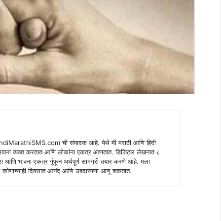
indiMarathiSMS.com ची संपादक आहे. येथे मी मराठी आणि हिंदी
े भावना व्यक्त करतात आणि लोकांना एकत्र आणतात. डिजिटल लेखनात ८
ंपरा आणि भावना एकत्र गुंफून अर्थपूर्ण सामग्री तयार करणे आहे. मला
 शब्द कोणाच्याही दिवसात आनंद आणि उबदारपणा आणू शकतात.