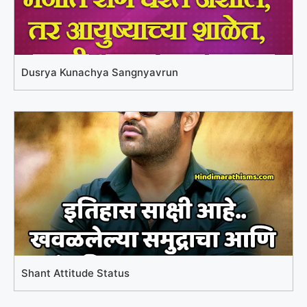
Dusrya Kunachya Sangnyavrun
Shant Attitude Status