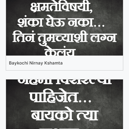
Baykochi Nirnay Kshamta