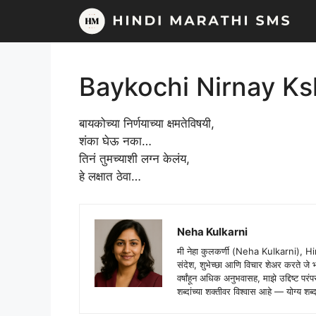
Skip
to
content
Baykochi Nirnay K
बायकोच्या निर्णयाच्या क्षमतेविषयी,
शंका घेऊ नका…
तिनं तुमच्याशी लग्न केलंय,
हे लक्षात ठेवा…
Neha Kulkarni
मी नेहा कुलकर्णी (Neha Kulkarni), H
संदेश, शुभेच्छा आणि विचार शेअर करते ज
वर्षांहून अधिक अनुभवासह, माझे उद्दिष्ट पर
शब्दांच्या शक्तीवर विश्वास आहे — योग्य