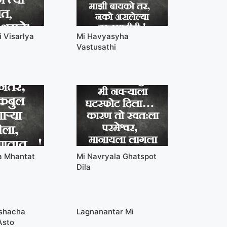
 Visarlya
Mi Havyasyha
Vastusathi
a Mhantat
Mi Navryala Ghatspot
Dila
ushacha
Lagnanantar Mi
Asto