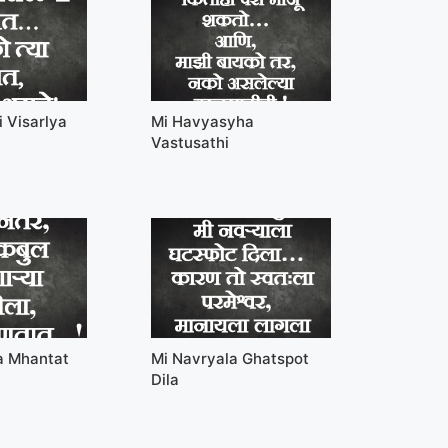
 Visarlya
Mi Havyasyha
Vastusathi
a Mhantat
Mi Navryala Ghatspot
Dila