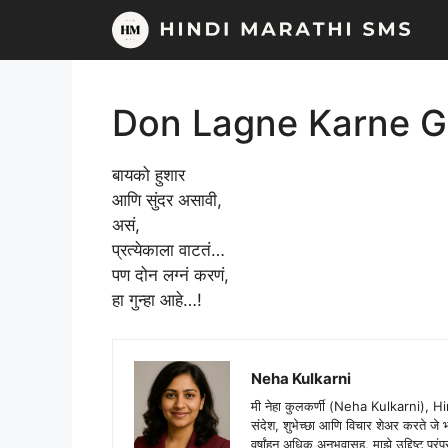
Skip
to
content
Don Lagne Karne 
बायको हुशार
आणि सुंदर असावी,
असं,
प्रत्येकाला वाटतं…
पण दोन लग्नं करणं,
हा गुन्हा आहे…!
Neha Kulkarni
मी नेहा कुलकर्णी (Neha Kulkarni), H
संदेश, शुभेच्छा आणि विचार शेअर करते ज
वर्षांहून अधिक अनुभवासह, माझे उद्दिष्ट पर