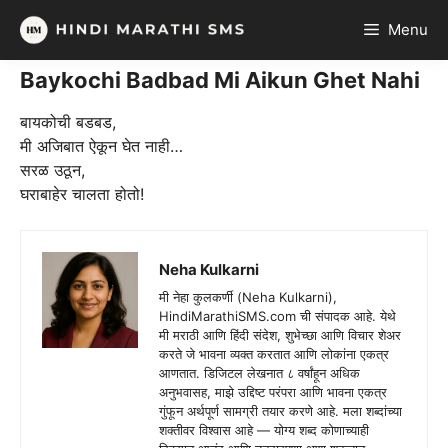
Skip
Menu
to
content
Baykochi Badbad Mi Aikun Ghet Nahi
बायकोची बडबड,
मी अजिबात ऐकून घेत नाही…
सरळ उठून,
घराबाहेर चालता होतो!
Neha Kulkarni
मी नेहा कुलकर्णी (Neha Kulkarni),
HindiMarathiSMS.com ची संपादक आहे. येथे
मी मराठी आणि हिंदी संदेश, शुभेच्छा आणि विचार शेअर
करते जे भावना व्यक्त करतात आणि लोकांना एकत्र
आणतात. डिजिटल लेखनात ८ वर्षांहून अधिक
अनुभवासह, माझे उद्दिष्ट परंपरा आणि भावना एकत्र
गुंफून अर्थपूर्ण सामग्री तयार करणे आहे. मला शब्दांच्या
शक्तीवर विश्वास आहे — योग्य शब्द कोणाच्याही