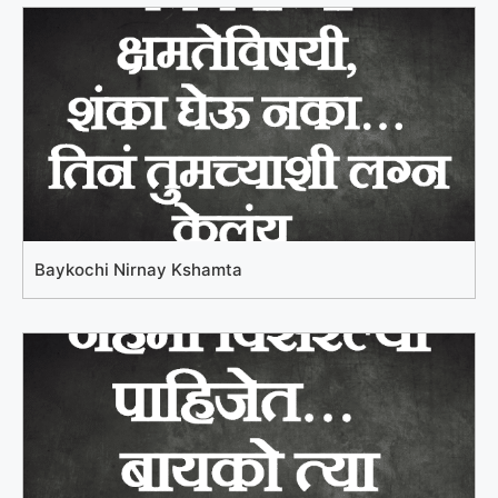
Baykochi Nirnay Kshamta