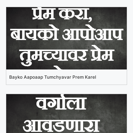
Bayko Aapoaap Tumchyavar Prem Karel