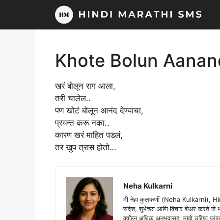
Skip
to
content
Khote Bolun Aanan
खरं बोलून राग आला,
तरी चालेल..
पण खोटं बोलून आनंद देण्याचा,
प्रयन्त करू नका..
कारण खरं माहित पडलं,
तर खुप त्रास होतो…
Neha Kulkarni
मी नेहा कुलकर्णी (Neha Kulkarni), H
संदेश, शुभेच्छा आणि विचार शेअर करते ज
वर्षांहून अधिक अनुभवासह, माझे उद्दिष्ट पर