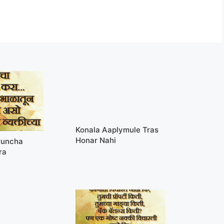
Konala Aaplymule Tras
Honar Nahi
runcha
ra