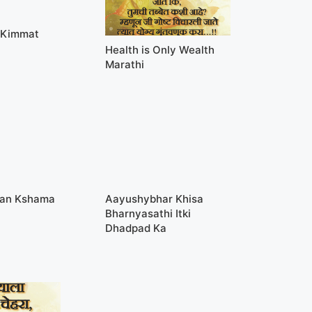
 Kimmat
Health is Only Wealth
Marathi
Pan Kshama
Aayushybhar Khisa
Bharnyasathi Itki
Dhadpad Ka