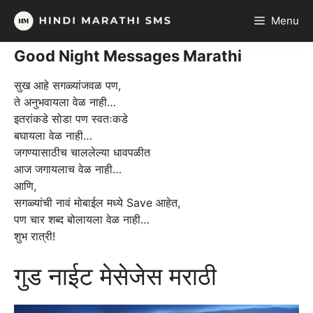
Skip
Menu
to
content
Good Night Messages Marathi
सुख आहे सगळ्यांजवळ पण,
ते अनुभवायला वेळ नाही…
इतरांकडे सोडा पण स्वतःकडे
बघायला वेळ नाही…
जगण्यासाठीच चाललेल्या धावपळीत
आज जगायलाच वेळ नाही…
आणि,
सगळ्यांची नावं मोबाईल मध्ये Save आहेत,
पण चार शब्द बोलायला वेळ नाही…
शुभ रात्री!
गुड नाईट मेसेजेस मराठी