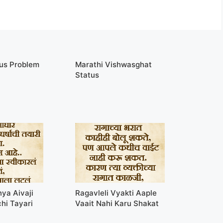
tus Problem
Marathi Vishwasghat
Status
ya Aivaji
Ragavleli Vyakti Aaple
hi Tayari
Vaait Nahi Karu Shakat