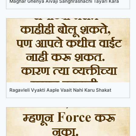
Maghar Ghenya Aivaji Sanghrashachi Tayari Kara
Ragavleli Vyakti Aaple Vaait Nahi Karu Shakat