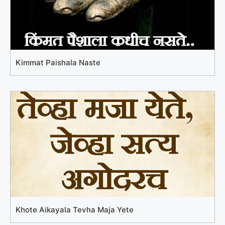
Kimmat Paishala Naste
Khote Aikayala Tevha Maja Yete