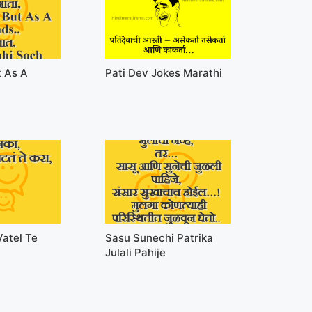
t As A
Pati Dev Jokes Marathi
Vatel Te
Sasu Sunechi Patrika
Julali Pahije