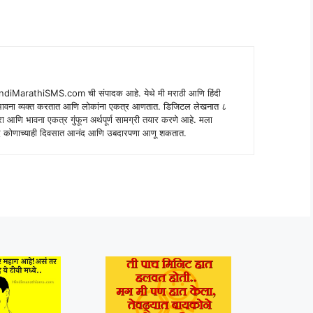
indiMarathiSMS.com ची संपादक आहे. येथे मी मराठी आणि हिंदी
े भावना व्यक्त करतात आणि लोकांना एकत्र आणतात. डिजिटल लेखनात ८
ंपरा आणि भावना एकत्र गुंफून अर्थपूर्ण सामग्री तयार करणे आहे. मला
 शब्द कोणाच्याही दिवसात आनंद आणि उबदारपणा आणू शकतात.