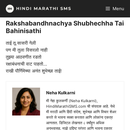
Skip
Menu
to
content
Rakshabandhnachya Shubhechha Tai
Bahinisathi
ताई तू सासरी गेली
पण मी तुला विसरलो नाही
तुझ्या आठवणीत रडतो
रक्षाबंधनाची वाट पाहतो…
राखी पौर्णिमेच्या अनंत शुभेच्छा ताई!
Neha Kulkarni
मी नेहा कुलकर्णी (Neha Kulkarni),
HindiMarathiSMS.com ची संपादक आहे. येथे
मी मराठी आणि हिंदी संदेश, शुभेच्छा आणि विचार शेअर
करते जे भावना व्यक्त करतात आणि लोकांना एकत्र
आणतात. डिजिटल लेखनात ८ वर्षांहून अधिक
अनुभवासह, माझे उद्दिष्ट परंपरा आणि भावना एकत्र