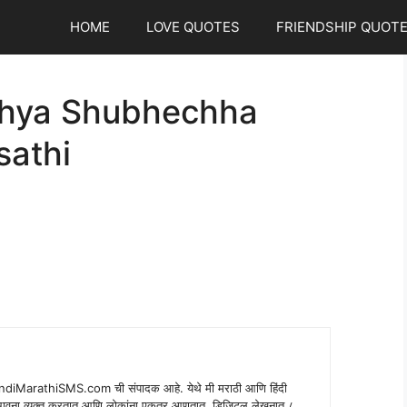
HOME
LOVE QUOTES
FRIENDSHIP QUOT
hya Shubhechha
sathi
indiMarathiSMS.com ची संपादक आहे. येथे मी मराठी आणि हिंदी
े भावना व्यक्त करतात आणि लोकांना एकत्र आणतात. डिजिटल लेखनात ८