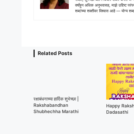
वर्षांहून अधिक अनुभवासह, माझे उद्दिष्ट पर
शब्दांच्या शक्तीवर विश्वास आहे — योग्य
Related Posts
रक्षाबंधनाच्या हार्दिक शुभेच्छा |
Rakshabandhan
Happy Raks
Shubhechha Marathi
Dadasathi