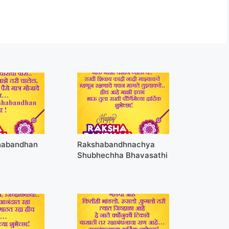
habandhan
Rakshabandhnachya
Shubhechha Bhavasathi