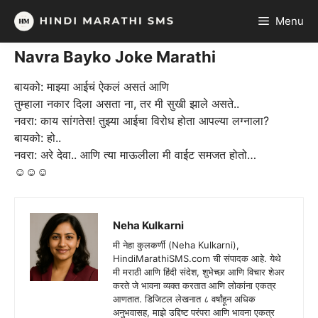
Skip
Menu
to
content
Navra Bayko Joke Marathi
बायको: माझ्या आईचं ऐकलं असतं आणि
तुम्हाला नकार दिला असता ना, तर मी सुखी झाले असते..
नवरा: काय सांगतेस! तुझ्या आईचा विरोध होता आपल्या लग्नाला?
बायको: हो..
नवरा: अरे देवा.. आणि त्या माऊलीला मी वाईट समजत होतो…
☺☺☺
Neha Kulkarni
मी नेहा कुलकर्णी (Neha Kulkarni),
HindiMarathiSMS.com ची संपादक आहे. येथे
मी मराठी आणि हिंदी संदेश, शुभेच्छा आणि विचार शेअर
करते जे भावना व्यक्त करतात आणि लोकांना एकत्र
आणतात. डिजिटल लेखनात ८ वर्षांहून अधिक
अनुभवासह, माझे उद्दिष्ट परंपरा आणि भावना एकत्र