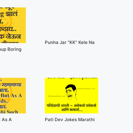
Punha Jar “KK” Kele Na
up Boring
t As A
Pati Dev Jokes Marathi