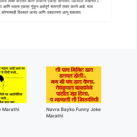
े भावना व्यक्त करतात आणि लोकांना एकत्र आणतात. डिजिटल लेखनात ८
ंपरा आणि भावना एकत्र गुंफून अर्थपूर्ण सामग्री तयार करणे आहे. मला
 शब्द कोणाच्याही दिवसात आनंद आणि उबदारपणा आणू शकतात.
e Marathi
Navra Bayko Funny Joke
Marathi