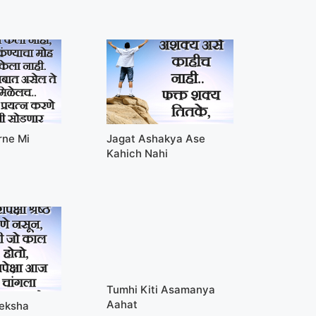
rne Mi
Jagat Ashakya Ase
Kahich Nahi
Tumhi Kiti Asamanya
Aahat
peksha