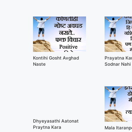
Kontihi Gosht Avghad
Prayatna Ka
Naste
Sodnar Nahi
Dhyeyasathi Aatonat
Praytna Kara
Mala Itaran