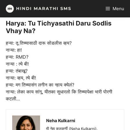
Skip
Menu
to
content
Harya: Tu Tichyasathi Daru Sodlis
Vhay Na?
हऱ्या: तू तिच्यासाठी दारू सोडलीस व्हय?
नाऱ्या: हा!
हऱ्या: RMD?
नाऱ्या : त्ये बी!
हऱ्या: तंबाखू?
नाऱ्या: व्हय, त्ये बी!
हऱ्या: मग तिच्यासंग लगीन का न्हाय क्येलं?
नाऱ्या: लेका काय सांगू, यीतका सुधारलो कि तिच्यापेक्षा भारी पोरगी
कटली…
Neha Kulkarni
मी नेहा कुलकर्णी (Neha Kulkarni),