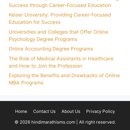
Success through Career-Focused Education
Keiser University: Providing Career-Focused
Education for Success
Universities and Colleges that Offer Online
Psychology Degree Programs
Online Accounting Degree Programs
The Role of Medical Assistants in Healthcare
and How to Join the Profession
Exploring the Benefits and Drawbacks of Online
MBA Programs
Home
Contact Us
About Us
Privacy Policy
© 2026 hindimarathisms.com | All right reserved.