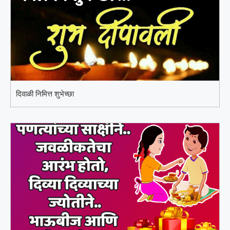
दिवाळी निमित्त शुभेच्छा