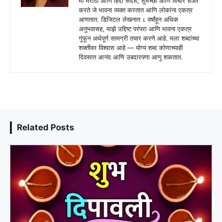
मी मराठी आणि हिंदी संदेश, शुभेच्छा आणि विचार शेअर
करते जे भावना व्यक्त करतात आणि लोकांना एकत्र
आणतात. डिजिटल लेखनात ८ वर्षांहून अधिक
अनुभवासह, माझे उद्दिष्ट परंपरा आणि भावना एकत्र
गुंफून अर्थपूर्ण सामग्री तयार करणे आहे. मला शब्दांच्या
शक्तीवर विश्वास आहे — योग्य शब्द कोणाच्याही
दिवसात आनंद आणि उबदारपणा आणू शकतात.
Related Posts