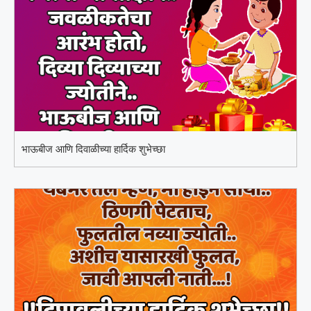
भाऊबीज आणि दिवाळीच्या हार्दिक शुभेच्छा