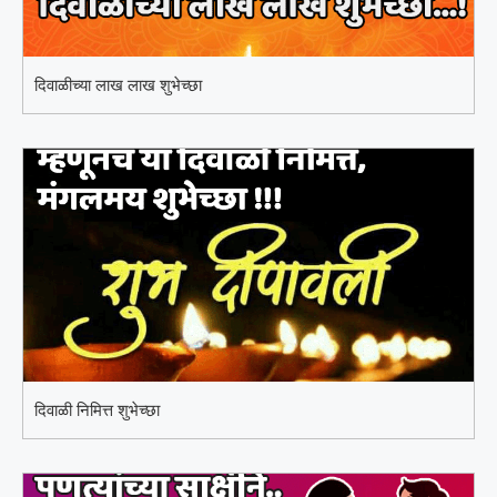
दिवाळीच्या लाख लाख शुभेच्छा
दिवाळी निमित्त शुभेच्छा