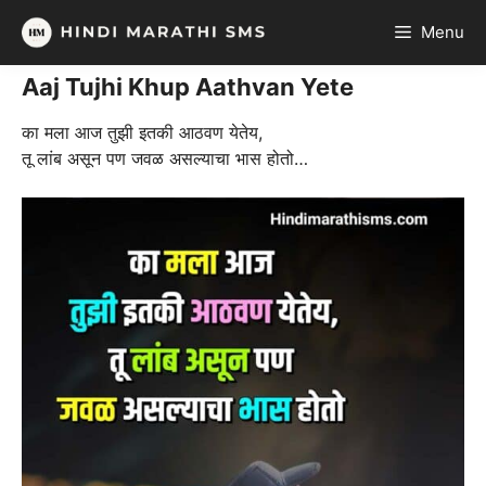
Skip
Menu
to
content
Aaj Tujhi Khup Aathvan Yete
का मला आज तुझी इतकी आठवण येतेय,
तू लांब असून पण जवळ असल्याचा भास होतो…