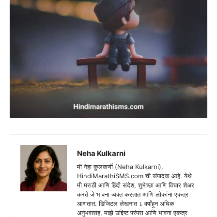
Neha Kulkarni
मी नेहा कुलकर्णी (Neha Kulkarni),
HindiMarathiSMS.com ची संपादक आहे. येथे
मी मराठी आणि हिंदी संदेश, शुभेच्छा आणि विचार शेअर
करते जे भावना व्यक्त करतात आणि लोकांना एकत्र
आणतात. डिजिटल लेखनात ८ वर्षांहून अधिक
अनुभवासह, माझे उद्दिष्ट परंपरा आणि भावना एकत्र