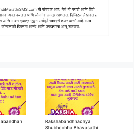
indiMarathiSMS.com ची संपादक आहे. येथे मी मराठी आणि हिंदी
े भावना व्यक्त करतात आणि लोकांना एकत्र आणतात. डिजिटल लेखनात ८
ंपरा आणि भावना एकत्र गुंफून अर्थपूर्ण सामग्री तयार करणे आहे. मला
 शब्द कोणाच्याही दिवसात आनंद आणि उबदारपणा आणू शकतात.
habandhan
Rakshabandhnachya
Shubhechha Bhavasathi