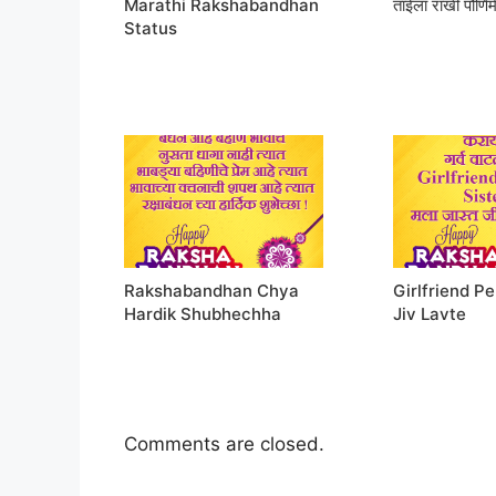
Marathi Rakshabandhan
ताईला राखी पौर्णिमे
Status
Rakshabandhan Chya
Girlfriend P
Hardik Shubhechha
Jiv Lavte
Comments are closed.