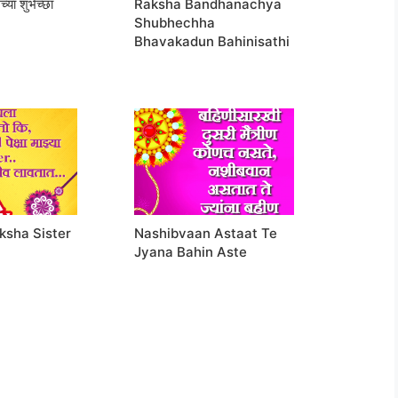
च्या शुभेच्छा
Raksha Bandhanachya
Shubhechha
Bhavakadun Bahinisathi
eksha Sister
Nashibvaan Astaat Te
Jyana Bahin Aste