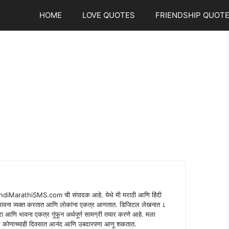
HOME
LOVE QUOTES
FRIENDSHIP QUOT
indiMarathiSMS.com ची संपादक आहे. येथे मी मराठी आणि हिंदी
े भावना व्यक्त करतात आणि लोकांना एकत्र आणतात. डिजिटल लेखनात ८
ंपरा आणि भावना एकत्र गुंफून अर्थपूर्ण सामग्री तयार करणे आहे. मला
 शब्द कोणाच्याही दिवसात आनंद आणि उबदारपणा आणू शकतात.