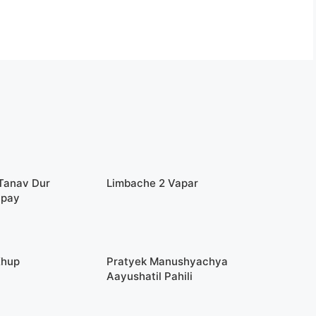
 Tanav Dur
Limbache 2 Vapar
Upay
Khup
Pratyek Manushyachya
Aayushatil Pahili