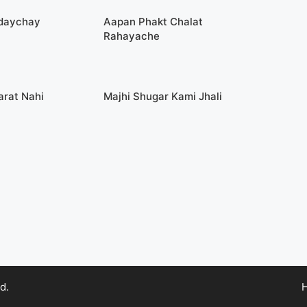
odaychay
Aapan Phakt Chalat
Rahayache
arat Nahi
Majhi Shugar Kami Jhali
d.