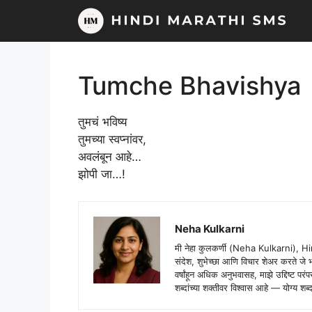
Skip
to
content
Tumche Bhavishya
तुमचं भविष्य
तुमच्या स्वप्नांवर,
अवलंबून आहे…
झोपी जा…!
Neha Kulkarni
मी नेहा कुलकर्णी (Neha Kulkarni), H
संदेश, शुभेच्छा आणि विचार शेअर करते ज
वर्षांहून अधिक अनुभवासह, माझे उद्दिष्ट पर
शब्दांच्या शक्तीवर विश्वास आहे — योग्य