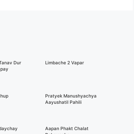
 Tanav Dur
Limbache 2 Vapar
Upay
Khup
Pratyek Manushyachya
Aayushatil Pahili
odaychay
Aapan Phakt Chalat