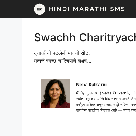
Skip
to
content
Swachh Charitryac
दुचाकीची मळलेली मागची सीट,
म्हणजे स्वच्छ चारित्र्याचे लक्षण…
Neha Kulkarni
मी नेहा कुलकर्णी (Neha Kulkarni), H
संदेश, शुभेच्छा आणि विचार शेअर करते ज
वर्षांहून अधिक अनुभवासह, माझे उद्दिष्ट पर
शब्दांच्या शक्तीवर विश्वास आहे — योग्य