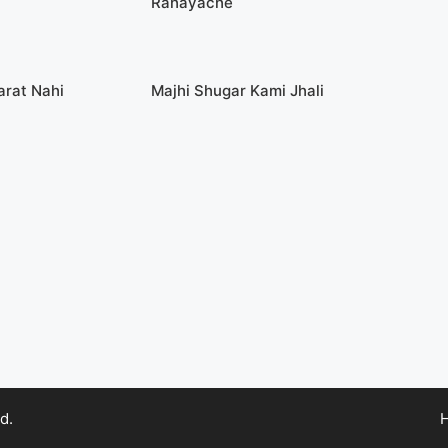
Rahayache
arat Nahi
Majhi Shugar Kami Jhali
d.