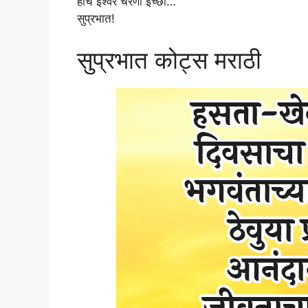
हीच ईश्वर चरणी इच्छा…
सुप्रभात!
सुप्रभात कोट्स मराठी