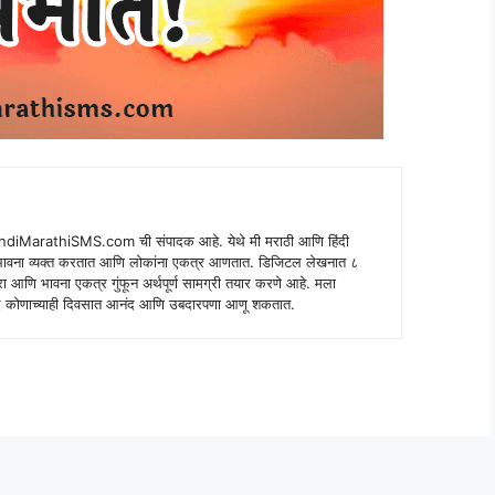
indiMarathiSMS.com ची संपादक आहे. येथे मी मराठी आणि हिंदी
े भावना व्यक्त करतात आणि लोकांना एकत्र आणतात. डिजिटल लेखनात ८
ंपरा आणि भावना एकत्र गुंफून अर्थपूर्ण सामग्री तयार करणे आहे. मला
 शब्द कोणाच्याही दिवसात आनंद आणि उबदारपणा आणू शकतात.