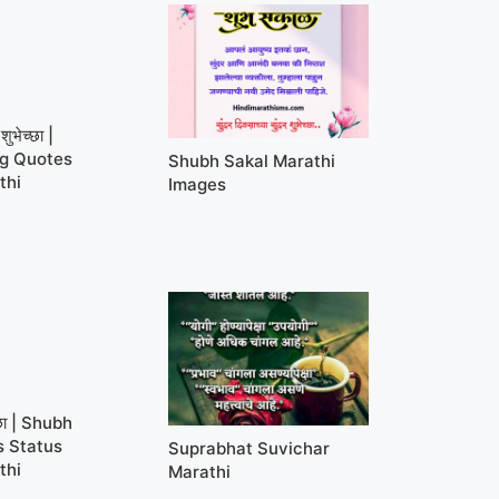
ुभेच्छा |
g Quotes
Shubh Sakal Marathi
thi
Images
्छा | Shubh
s Status
Suprabhat Suvichar
thi
Marathi