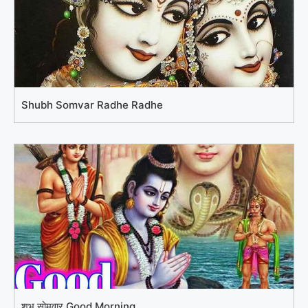
Shubh Somvar Radhe Radhe
शुभ सोमवार Good Morning