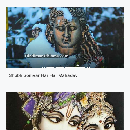
Shubh Somvar Har Har Mahadev