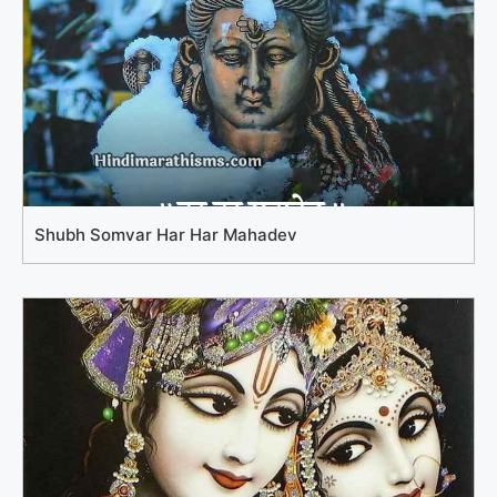
Shubh Somvar Har Har Mahadev