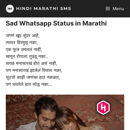
Skip
Menu
to
content
Sad Whatsapp Status in Marathi
जगणं खूप सुंदर आहे,
त्यावर हिरमुसू नका,
एक फुल उमललं नाही,
म्हणून रोपाला तुडवू नका..
सगळं मनासारखं होतं असं नाही,
पण मनासारखं झालेलं विसरू नका,
सुटतो काही जणांचा हात नकळत,
पण धरलेले हात सोडू नका…