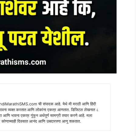
indiMarathiSMS.com ची संपादक आहे. येथे मी मराठी आणि हिंदी
े भावना व्यक्त करतात आणि लोकांना एकत्र आणतात. डिजिटल लेखनात ८
ंपरा आणि भावना एकत्र गुंफून अर्थपूर्ण सामग्री तयार करणे आहे. मला
 शब्द कोणाच्याही दिवसात आनंद आणि उबदारपणा आणू शकतात.